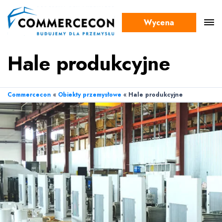
Wycena
Hale produkcyjne
Commercecon
«
Obiekty przemysłowe
«
Hale produkcyjne