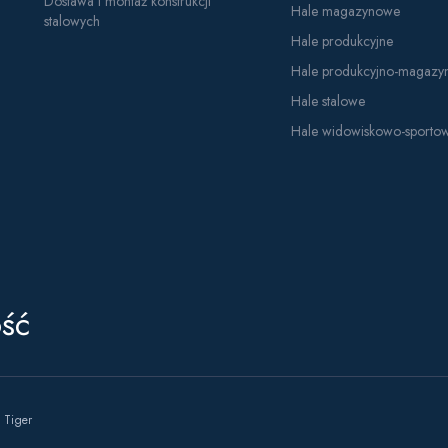
Dostawa i montaż konstrukcji
Hale magazynowe
stalowych
Hale produkcyjne
Hale produkcyjno-magaz
Hale stalowe
Hale widowiskowo-sporto
ość
 Tiger