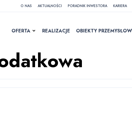
telefon) newslettera, inform
O NAS
AKTUALNOŚCI
PORADNIK INWESTORA
KARIERA
badaniach ankietowych oraz 
OFERTA
REALIZACJE
OBIEKTY PRZEMYSŁOW
podatkowa
Tę stronę chroni rozwiązanie r
Regulamin
Google.