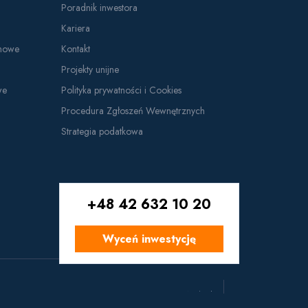
Poradnik inwestora
Kariera
ynowe
Kontakt
Projekty unijne
we
Polityka prywatności i Cookies
Procedura Zgłoszeń Wewnętrznych
Strategia podatkowa
+48 42 632 10 20
ŁKS Commercecon Łódź
Wyceń inwestycję