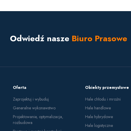
Odwiedź nasze
Biuro Prasowe
Oferta
Obiekty przemysłowe
Zaprojektuj i wybuduj
Hale chłodu i mroźni
Generalne wykonawstwo
Hale handlowe
Projektowanie, optymalizacja,
Hale hybrydowe
rozbudowa
Hale logistyczne