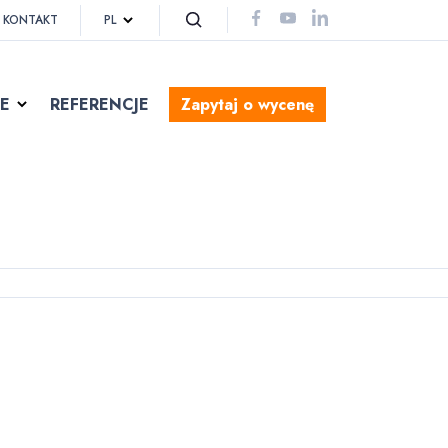
acji o akcjach promocyjnych, konkursach,
PL
KONTAKT
cyklicznych nowości w ofertach handlowych.
E
REFERENCJE
Zapytaj o wycenę
eCAPTCHA. Obowiązuje
Polityka Prywatności
oraz