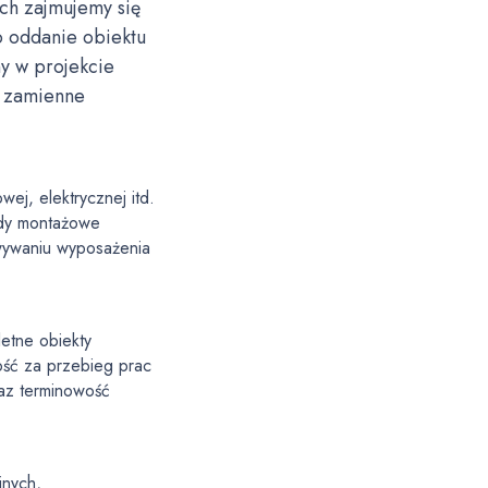
ch zajmujemy się
o oddanie obiektu
ny w projekcie
y zamienne
ej, elektrycznej itd.
ady montażowe
wywaniu wyposażenia
etne obiekty
ść za przebieg prac
oraz terminowość
jnych,