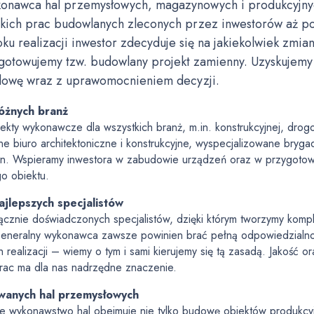
konawca hal przemysłowych, magazynowych i produkcyjny
tkich prac budowlanych zleconych przez inwestorów aż p
toku realizacji inwestor zdecyduje się na jakiekolwiek zmia
otowujemy tzw. budowlany projekt zamienny. Uzyskujem
dowę wraz z uprawomocnieniem decyzji.
różnych branż
ekty wykonawcze dla wszystkich branż, m.in. konstrukcyjnej, drogow
e biuro architektoniczne i konstrukcyjne, wyspecjalizowane bryg
yn. Wspieramy inwestora w zabudowie urządzeń oraz w przygoto
o obiektu.
ajlepszych specjalistów
ącznie doświadczonych specjalistów, dzięki którym tworzymy kompl
eneralny wykonawca zawsze powinien brać pełną odpowiedzialno
h realizacji – wiemy o tym i sami kierujemy się tą zasadą. Jakość 
rac ma dla nas nadrzędne znaczenie.
wanych hal przemysłowych
e wykonawstwo hal obejmuje nie tylko budowę obiektów produkcy