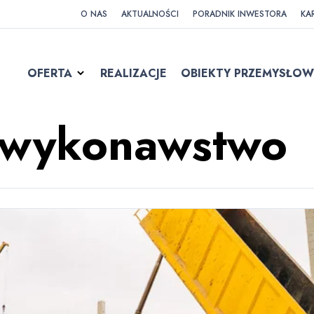
O NAS
AKTUALNOŚCI
PORADNIK INWESTORA
KA
OFERTA
REALIZACJE
OBIEKTY PRZEMYSŁOW
 wykonawstwo