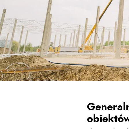
Generaln
obiektó