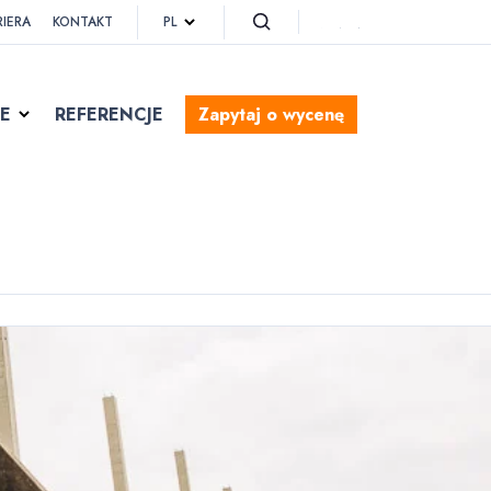
PL
RIERA
KONTAKT
E
REFERENCJE
Zapytaj o wycenę