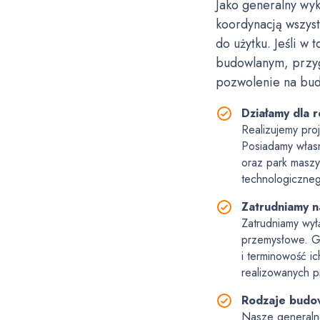
Jako generalny wy
koordynacją wszys
do użytku. Jeśli w 
budowlanym, przyg
pozwolenie na bu
Działamy dla 
Realizujemy proj
Posiadamy własn
oraz park masz
technologiczneg
Zatrudniamy n
Zatrudniamy wył
przemysłowe. G
i terminowość ic
realizowanych p
Rodzaje budo
Nasze generaln