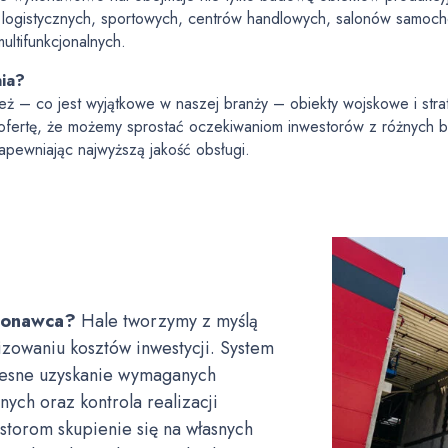
logistycznych, sportowych, centrów handlowych, salonów samoch
multifunkcjonalnych.
ia?
ż – co jest wyjątkowe w naszej branży – obiekty wojskowe i str
 ofertę, że możemy sprostać oczekiwaniom inwestorów z różnych b
pewniając najwyższą jakość obsługi.
ykonawca?
Hale tworzymy z myślą
izowaniu kosztów inwestycji. System
zesne uzyskanie wymaganych
ch oraz kontrola realizacji
torom skupienie się na własnych