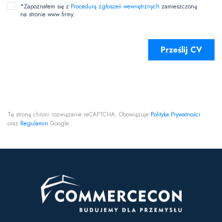
*Zapoznałem się z
Procedurą zgłoszeń wewnętrznych
zamieszczoną
na stronie www firmy.
Tę stronę chroni rozwiązanie reCAPTCHA. Obowiązuje
Polityka Prywatności
oraz
Regulamin
Google.