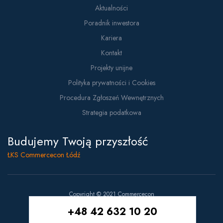
Aktualności
Poradnik inwestora
Kariera
Kontakt
Projekty unijne
Polityka prywatności i Cookies
Procedura Zgłoszeń Wewnętrznych
Strategia podatkowa
Budujemy Twoją przyszłość
ŁKS Commercecon Łódź
Copyright © 2021 Commercecon
Projekt i wykonanie:
White Tiger
+48 42 632 10 20